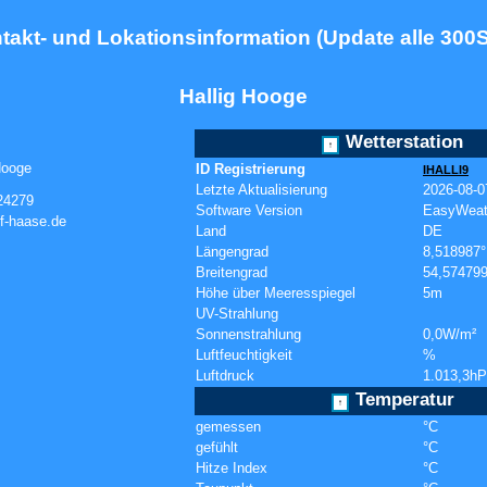
takt- und Lokationsinformation (Update alle 300S
Hallig Hooge
Wetterstation
↑
Hooge
ID Registrierung
IHALLI9
Letzte Aktualisierung
2026-08-0
24279
Software Version
EasyWeat
f-haase.de
Land
DE
Längengrad
8,518987°
Breitengrad
54,574799
Höhe über Meeresspiegel
5m
UV-Strahlung
Sonnenstrahlung
0,0W/m²
Luftfeuchtigkeit
%
Luftdruck
1.013,3h
Temperatur
↑
gemessen
°C
gefühlt
°C
Hitze Index
°C