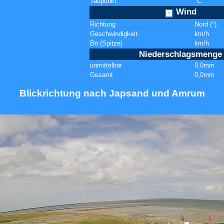
Taupunkt
°C
Wind
↑
Richtung
Nord (°)
Geschwindigkeit
km/h
Bö (Spitze)
km/h
Niederschlagsmenge
unmittelbar
0,0mm
Gesamt
0,0mm
Blickrichtung nach Japsand und Amrum